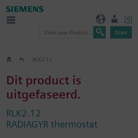
0
BE (nl)
Gebruiker
Scan
Old2New
RLK2.12
Dit product is
uitgefaseerd.
RLK2.12
RADIAGYR thermostat