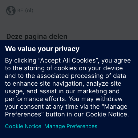
BE (nl)
Deze pagina delen
© Siemens Nederland N.V. 2017
Productportfolio en prijzen kunnen variëren per
land