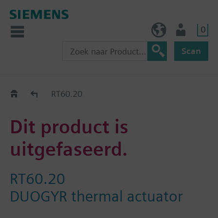
0
BE (nl)
Gebruiker
Scan
Old2New
RT60.20
Dit product is
uitgefaseerd.
RT60.20
DUOGYR thermal actuator