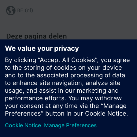
BE (nl)
Deze pagina delen
© Siemens Nederland N.V. 2017
Productportfolio en prijzen kunnen variëren per
land