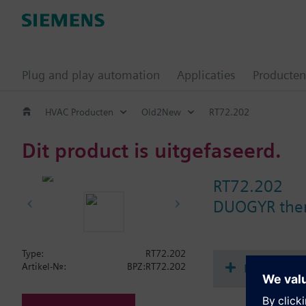
Plug and play automation
Applicaties
Producten
HVAC Producten
Old2New
RT72.202
Dit product is uitgefaseerd.
RT72.202
DUOGYR ther
Type:
RT72.202
Document
Artikel-Nr.:
BPZ:RT72.202