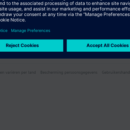
en variëren per land
Bescherming persoonsgegevens
Gebruikershand