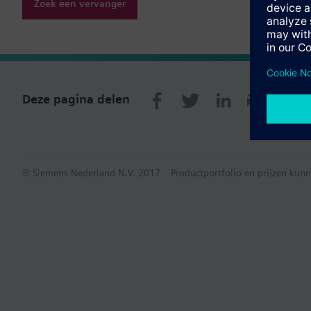
Zoek een vervanger
Deze pagina delen
© Siemens Nederland N.V. 2017
Productportfolio en prijzen kunn