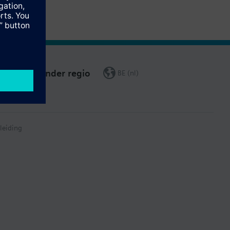
Verander regio
BE (nl)
leiding