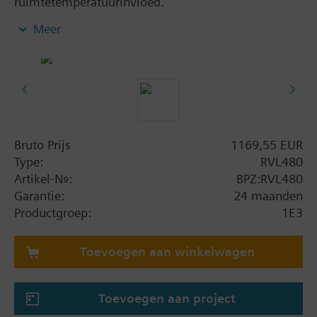
ruimtetemperatuurinvloed.
Keuze uit 6 installatietypen met automatische
Meer
toewijzing van de functies:
- 1 verwarmingsgroep
- 1 brander (1- of 2-traps)
- 1 verwarmingsgroep voor
stadsverwarmingsaansluiting
- 1 voorregeling voor
driewegklep/ketel/warmtewisselaar; warmtevraag
Bruto Prijs
1169,55 EUR
via de databus
Type:
RVL480
- voorregeling van de keteltemperatuur;
Artikel-Nr.:
BPZ:RVL480
warmtevraag via de databus
Garantie:
24 maanden
- voorregeling van een
Productgroep:
1E3
stadsverwarmingsaansluiting; warmtevraag via de
databus
Toevoegen aan winkelwagen
- Webbeheer via OZW672
Toevoegen aan project
Overige functies: