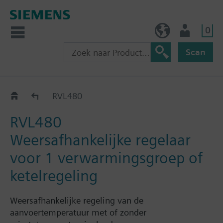
0
BE (nl)
Gebruiker
Scan
RVL4..
RVL480
RVL480
Weersafhankelijke regelaar
voor 1 verwarmingsgroep of
ketelregeling
Weersafhankelijke regeling van de
aanvoertemperatuur met of zonder