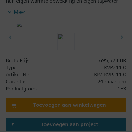
hun eigen warmte opwekking en eigen tapwater
opwekking. Makkelijk te begrijpen voor de
Meer
eindklant door eenvoudige bediening.
Sleutel functies (gelijk aan RVP201)
Overige instellingen (gelijk aan RVP201)
Tapwater functies
Bruto Prijs
695,52 EUR
Opslag vat wordt opgeladen via laadpomp:
Type:
RVP211.0
Absolute prioriteit: Verwarmingscircuit hoofdpomp
Artikel-Nr.:
BPZ:RVP211.0
blijft geblokkeerd tijdens opladen boiler
Garantie:
24 maanden
Geen prioriteit (parallel): Verwarmingscircuit pomp
Productgroep:
1E3
en tapwater laadpomp regelen parallel aan elkaar
Opslagtank wordt geregeld door een
Toevoegen aan winkelwagen
doorstroomafsluiter
Vorstbewaking voor tapwater
Tapwater temperatuur kan worden geregeld door
Toevoegen aan project
een opnemer of een thermostaat