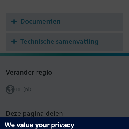
Bedrijfs modes
De volgende bedrijfsmodes kunnen via een
Documenten
schakelaar worden geselecteerd:
Automatisch/Vorstbewaking,
Automatisch/Gereduceerd, Verlaagd setpoint,
Technische samenvatting
Normaal bedrijf, Bewaking, of alleen tapwater
bedrijf.
Verander regio
BE (nl)
Deze pagina delen