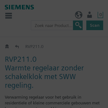
0
BE (nl)
Gebruiker
Scan
RVP211..
RVP211.0
RVP211.0
Warmte regelaar zonder
schakelklok met SWW
regeling.
Verwarming regelaar voor het gebruik in
residentiele of kleine commerciele gebouwen met