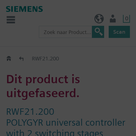
0
BE (nl)
Gebruiker
Scan
Old2New
RWF21.200
Dit product is
uitgefaseerd.
RWF21.200
POLYGYR universal controller
with 2 switching stages