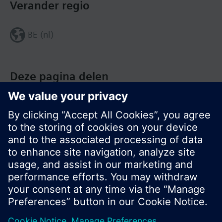
Verander regio
BE (nl)
Deze pagina delen
© Siemens Nederland N.V. 2017
Productportfolio en prijzen kunnen variëren per