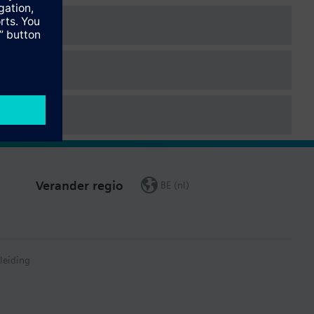
Verander regio
BE (nl)
leiding