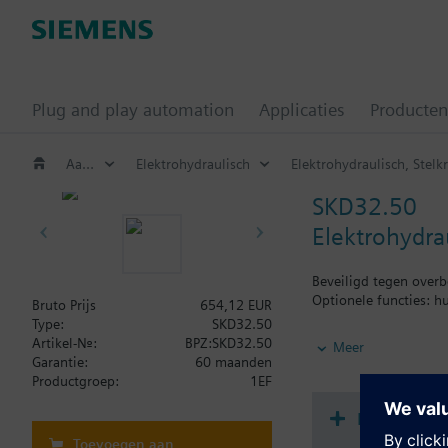
Plug and play automation
Applicaties
Producten
Aandrijvingen voor regel- en drukgecompenseerde afsluiters
Elektrohydraulisch
Elektrohydraulisch, Stelkr
SKD32.50
Elektrohydra
Beveiligd tegen overb
Optionele functies: h
Bruto Prijs
654,12 EUR
Type:
SKD32.50
Aanvullende informat
Artikel-Nr.:
BPZ:SKD32.50
Meer
SKD..U zijn UL gekeur
Garantie:
60 maanden
Productgroep:
1EF
Document
Toevoegen aan