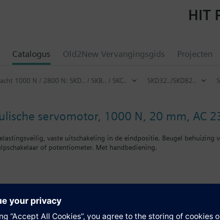
HIT 
Catalogus
Old2New Vervangingsgids
Projecten
acht 1000 N / 2800 N: SKD.. / SKB.. / SKC..
SKD32../SKD82..
ulische servomotor, 1000 N, 20 mm, AC 23
elastingsveilig, vaste uitschakeling in de eindpositie. Beugel behuizin
ulpschakelaar of potentiometer. Met handbediening.
ie
d. Regeleenheden MK..5.. Zijn regeleenheden met een veiligheidsfuncti
en