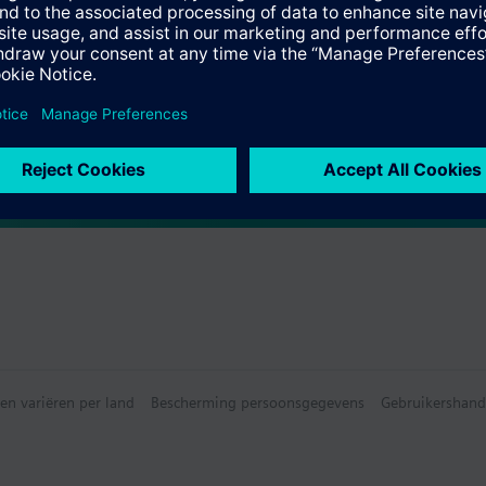
e samenvatting
ecteerbare accessoires
e selecteerbare accessoires
en variëren per land
Bescherming persoonsgegevens
Gebruikershand