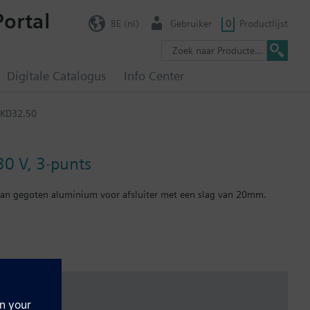
Portal
BE (nl)
Gebruiker
0
Productlijst
Digitale Catalogus
Info Center
SKD32.50
0 V, 3-punts
g van gegoten aluminium voor afsluiter met een slag van 20mm.
e volgens DIN EN 14597.