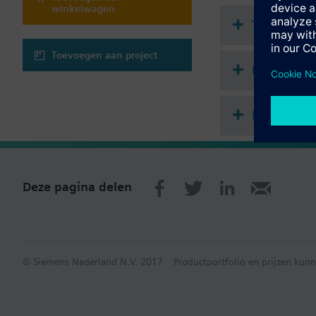
winkelwagen
Technisch
Toevoegen aan project
Enkele sel
Meervoudig
Deze pagina delen
© Siemens Nederland N.V. 2017
Productportfolio en prijzen kunn