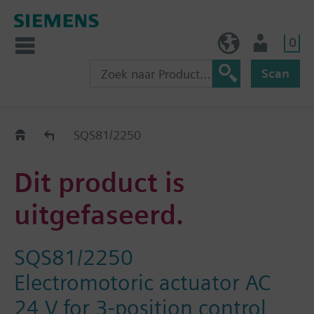
0
BE (nl)
Gebruiker
Scan
Old2New
SQS81/2250
Dit product is
uitgefaseerd.
SQS81/2250
Electromotoric actuator AC
24 V for 3-position control