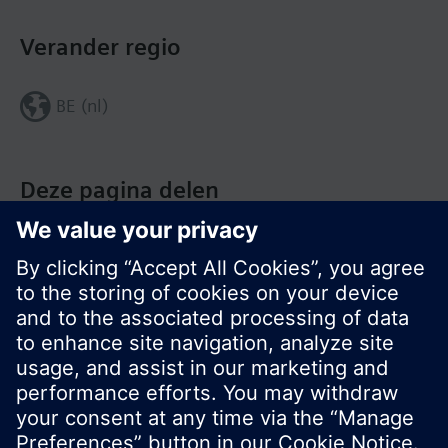
Verander regio
BE (nl)
Deze pagina delen
© Siemens Nederland N.V. 2017