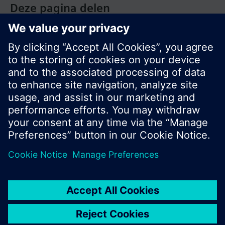
Deze pagina delen
© Siemens Nederland N.V. 2017
Productportfolio en prijzen kunnen variëren per
land
Bescherming persoonsgegevens
Gebruikershandleiding