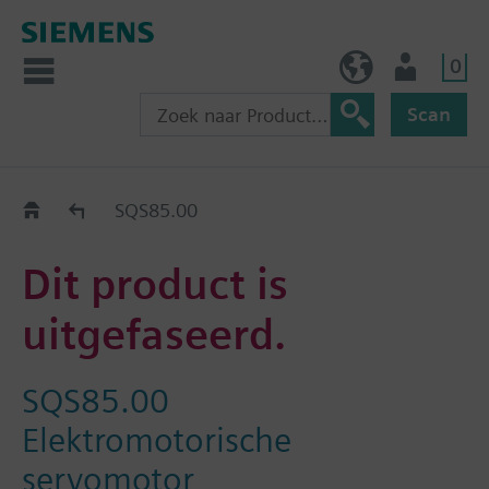
0
BE (nl)
Gebruiker
Scan
Old2New
SQS85.00
Dit product is
uitgefaseerd.
SQS85.00
Elektromotorische
servomotor