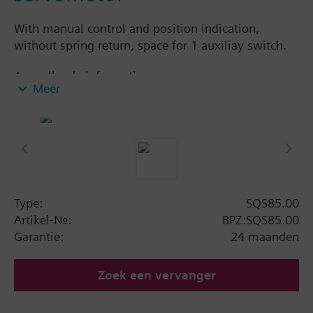
With manual control and position indication,
without spring return, space for 1 auxiliay switch.
Aanvullende informatie
Meer
Extra SQS65:
standterugmelding: DC 0...10 V
Samenvatting
elektromotorische aandrijving met 400 N stelkracht
en 5.5 mm slag
Type:
SQS85.00
Artikel-Nr.:
BPZ:SQS85.00
Garantie:
24 maanden
Zoek een vervanger