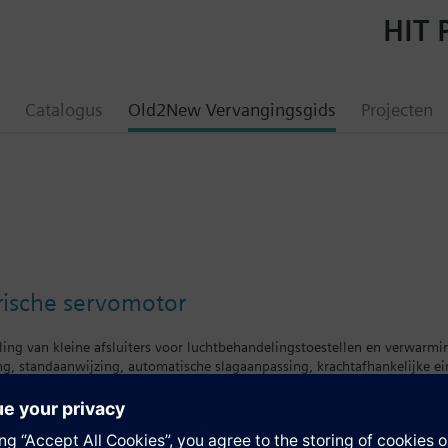
HIT 
Catalogus
Old2New Vervangingsgids
Projecten
rische servomotor
ng van kleine afsluiters voor luchtbehandelingstoestellen en verwarmin
, standaanwijzing, automatische slagaanpassing, krachtafhankelijke ei
luiters VDN../VEN../VUN../VPD../VPE.. en op de radiatorafsluiters met ee
ie