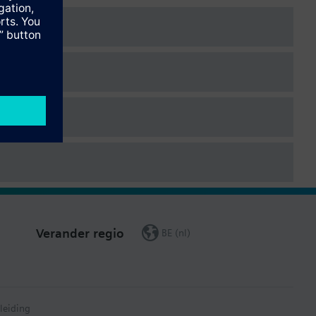
Verander regio
BE (nl)
leiding