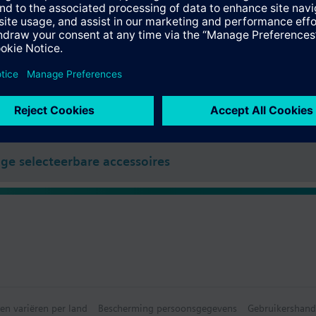
ter: moer M30 x 1,5
en
 slag
e samenvatting
ecteerbare accessoires
e selecteerbare accessoires
en variëren per land
Bescherming persoonsgegevens
Gebruikershand