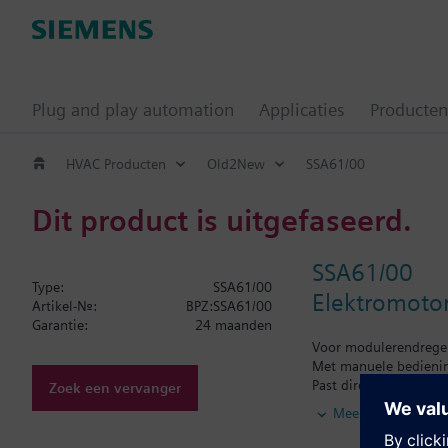
Plug and play automation
Applicaties
Producten
HVAC Producten
Old2New
SSA61/00
Dit product is uitgefaseerd.
SSA61/00
Type:
SSA61/00
Elektromoto
Artikel-Nr.:
BPZ:SSA61/00
Garantie:
24 maanden
Voor modulerendregeli
Met manuele bediening
Past direct op de afs
Zoek een vervanger
TA-type TBV-C.
Meer
Aanvullende informat