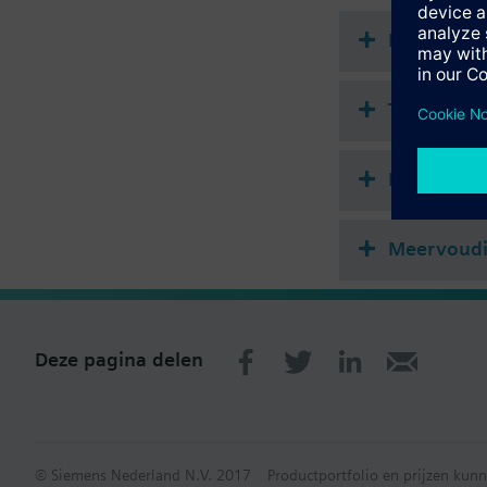
Bevestiging op afslui
Document
Samenvatting
looptijd voor 2,5 mm
Technisch
Enkele sel
Meervoudig
Deze pagina delen
© Siemens Nederland N.V. 2017
Productportfolio en prijzen kunn