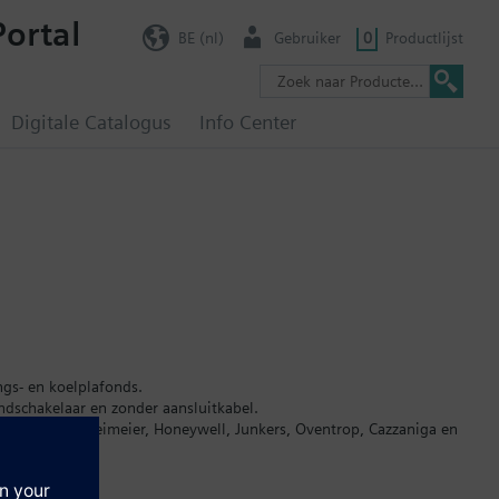
Portal
BE (nl)
Gebruiker
0
Productlijst
Digitale Catalogus
Info Center
gs- en koelplafonds.
ndschakelaar en zonder aansluitkabel.
n M30x1,5 van Heimeier, Honeywell, Junkers, Oventrop, Cazzaniga en