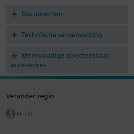
Bevestiging op afsluiter:
Documenten
Moer M30 x 1,5
Looptijd zonder dode tijd 80 s
Technische samenvatting
Waarschuwing
Diefstalbeveiliging niet beschikbaar
Meervoudige selecteerbare
accessoires
Verander regio
BE (nl)