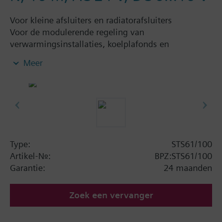
Voor kleine afsluiters en radiatorafsluiters
Voor de modulerende regeling van
verwarmingsinstallaties, koelplafonds en
luchtnabehandelingsinstallaties. Met
Meer
standaanwijzing en aansluitkabel.
Passend op Siemens afsluiters
VDN../VEN../VUN../VPD../VPE.. en radiatorafsluiters
met M30 x 1,5 aansluiting en 2,5 mm slag
(Heimeier, Cazzaniga, Oventrop M30x1,5,
Honeywell-Braukmann, MNG, TA-Typ TBV-C,
Junkers).
Type:
STS61/100
Artikel-Nr.:
BPZ:STS61/100
Speciale toepassing (aandrijving spanningsloos,
Garantie:
24 maanden
afsluiter open):
voor Siemens afsluiters VVP47.., VXP47..,
Zoek een vervanger
VMP47..
Aanvullende informatie