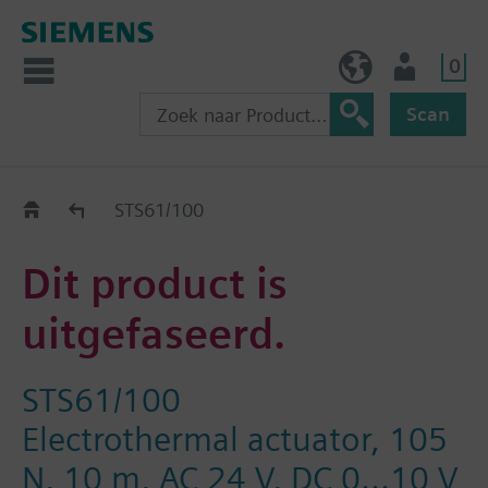
0
BE (nl)
Gebruiker
Scan
Old2New
STS61/100
Dit product is
uitgefaseerd.
STS61/100
Electrothermal actuator, 105
N, 10 m, AC 24 V, DC 0...10 V