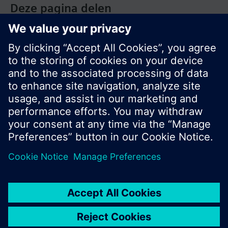
Deze pagina delen
© Siemens Nederland N.V. 2017
Productportfolio en prijzen kunnen variëren per
land
Bescherming persoonsgegevens
Gebruikershandleiding