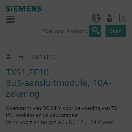
0
BE (nl)
Gebruiker
Scan
Bus connection / expansion for TXM..
TXS1.EF10
TXS1.EF10
BUS-aansluitmodule, 10A-
zekering
Overdracht van DC 24 V voor de voeding van TX-
I/O-modules en veldapparatuur
Verse voorziening van AC / DC 12 ... 24 V voor
veldapparatuurvoeding