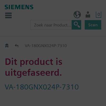
0
BE (nl)
Gebruiker
Scan
Old2New
VA-180GNX024P-7310
Dit product is
uitgefaseerd.
VA-180GNX024P-7310