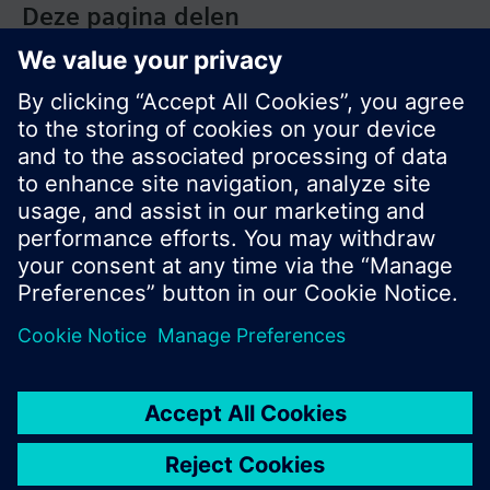
Deze pagina delen
© Siemens Nederland N.V. 2017
Productportfolio en prijzen kunnen variëren per
land
Bescherming persoonsgegevens
Gebruikershandleiding