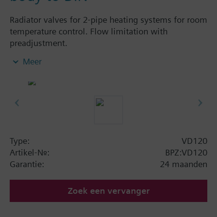
Radiator valves for 2-pipe heating systems for room
temperature control. Flow limitation with
preadjustment.
Meer
Aanvullende informatie
The valves can be combined with Siemens
actuators and radiator controllers
SSA.../STA../RT../REH..
Type:
VD120
Artikel-Nr.:
BPZ:VD120
Garantie:
24 maanden
Zoek een vervanger