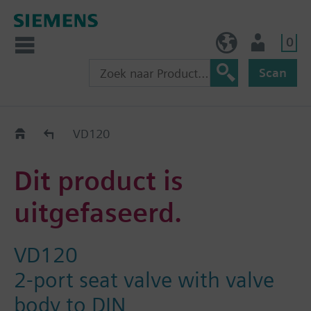
0
BE (nl)
Gebruiker
Scan
Old2New
VD120
Dit product is
uitgefaseerd.
VD120
2-port seat valve with valve
body to DIN