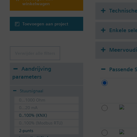
winkelwagen
Technisch
Toevoegen aan project
Enkele sel
Meervoudig
Verwijder alle filters
Aandrijving
Passende 
parameters
Stuursignaal
0...1000 Ohm
0...20 mA
0..100% (KNX)
0..100% (Modbus RTU)
2-punts