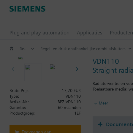
Plug and play automation
Applicaties
Producten
Regelafsluiters en motoren
Regel- en druk onafhankelijke combi afsluiters
VDN110
Straight rad
Radiatorventielen vo
Toelaatbare media: wa
Bruto Prijs
17,70 EUR
Type:
VDN110
Aanvullende informat
Artikel-Nr.:
BPZ:VDN110
Meer
The valves can be com
Garantie:
60 maanden
Productgroep:
1EF
Document
Toevoegen aan