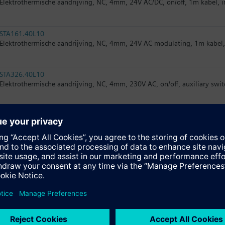
Elektrothermische aandrijving, NC, 4mm, 24V AC/DC, on/off, 1m kabel, i
STA161.40L10
Elektrothermische aandrijving, NC, 4mm, 24V AC modulating, 1m kabel, 
STA326.40L10
Elektrothermische aandrijving, NC, 4mm, 230V AC, on/off, auxiliary swit
STA126.40L10
Elektrothermische aandrijving, NC, 4mm, 24V AC/DC, on/off, auxiliary sw
SSA118.09HKN
Elektromotorische aandrijving KNX-bus, KNX-TP, 100 N voor afsluiters m
RTN71
Thermostatische radiatorregelaar met meting op afstand