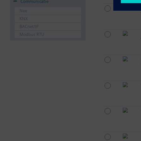
Communicatie
Nee
KNX
BACnet/IP
Modbus RTU