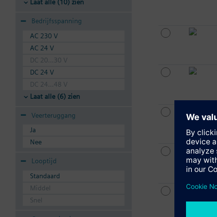
Laat alle (10) zien
Bedrijfsspanning
AC 230 V
AC 24 V
DC 20...30 V
DC 24 V
DC 24...48 V
Laat alle (6) zien
Veerteruggang
Ja
Nee
Looptijd
Standaard
Middel
Snel