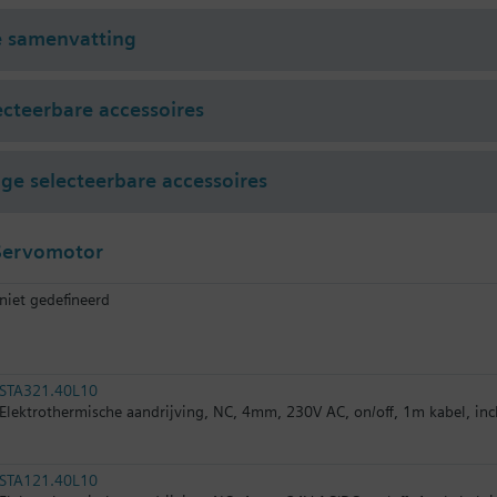
e samenvatting
ecteerbare accessoires
e selecteerbare accessoires
Servomotor
niet gedefineerd
STA321.40L10
Elektrothermische aandrijving, NC, 4mm, 230V AC, on/off, 1m kabel, inc
STA121.40L10