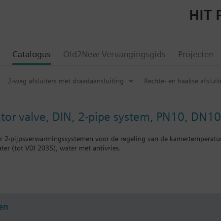
HIT 
Catalogus
Old2New Vervangingsgids
Projecten
2-weg afsluiters met draadaansluiting
Rechte- en haakse afsluit
iator valve, DIN, 2-pipe system, PN10, DN10
or 2-pijpsverwarmingssystemen voor de regeling van de kamertemperatuu
ter (tot VDI 2035), water met antivries.
ie
bined with Siemens actuators RTN../SSA../STA..
en