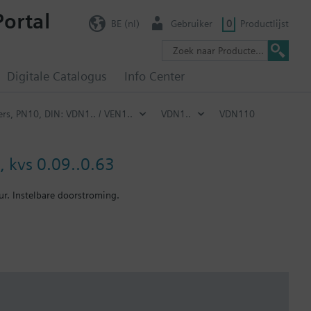
Portal
BE (nl)
Gebruiker
0
Productlijst
Digitale Catalogus
Info Center
ers, PN10, DIN: VDN1.. / VEN1..
VDN1..
VDN110
, kvs 0.09..0.63
r. Instelbare doorstroming.