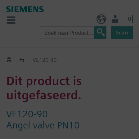
0
BE (nl)
Gebruiker
Scan
Old2New
VE120-90
Dit product is
uitgefaseerd.
VE120-90
Angel valve PN10