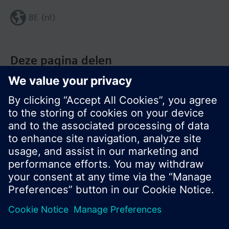
BE (nl)
Deze pagina delen
© Siemens Nederland N.V. 2017
Productportfolio en prijzen kunnen variëren per
land