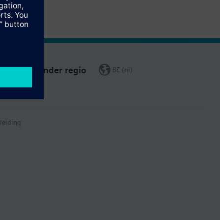
Verander regio
BE (nl)
leiding