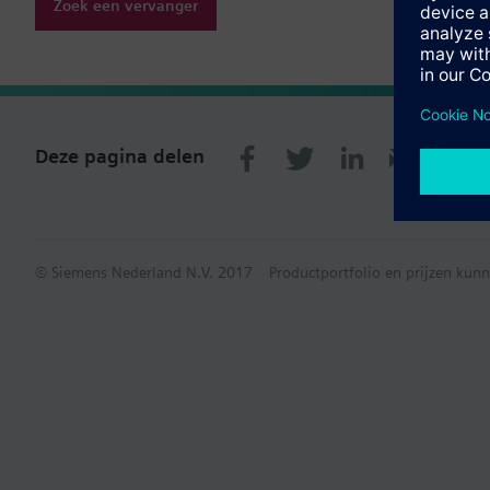
Zoek een vervanger
Deze pagina delen
© Siemens Nederland N.V. 2017
Productportfolio en prijzen kunn