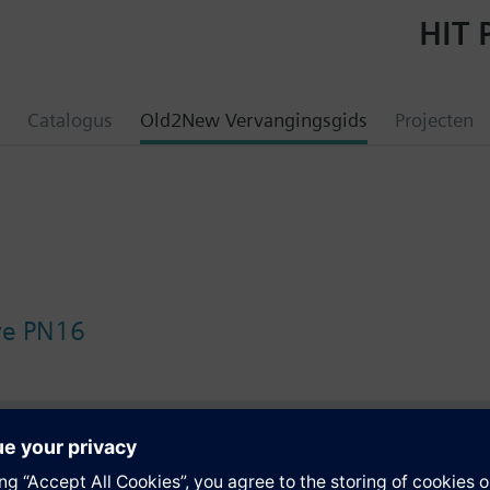
HIT 
Catalogus
Old2New Vervangingsgids
Projecten
lve PN16
en