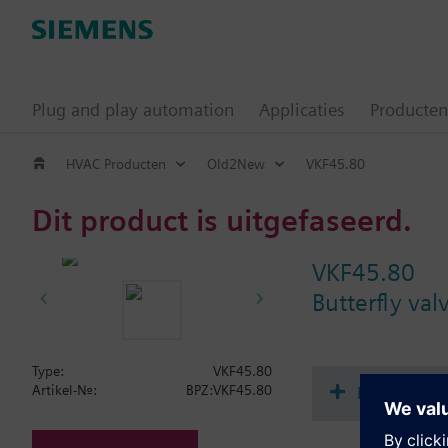
Plug and play automation
Applicaties
Producten
HVAC Producten
Old2New
VKF45.80
Dit product is uitgefaseerd.
VKF45.80
Butterfly va
Type:
VKF45.80
Document
Artikel-Nr.:
BPZ:VKF45.80