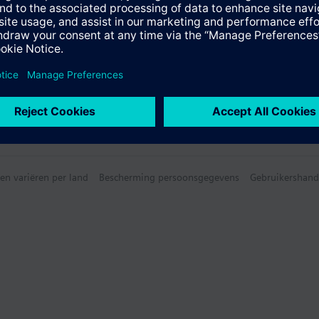
en variëren per land
Bescherming persoonsgegevens
Gebruikershand