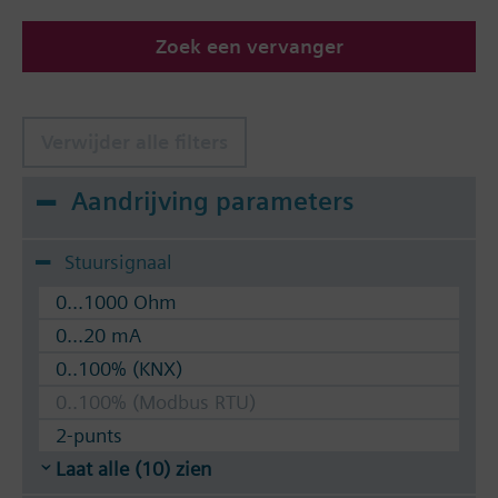
Zoek een vervanger
The valves can be operated with Siemens actuators
type SSA.. / STA..
Verwijder alle filters
Aandrijving parameters
Stuursignaal
0...1000 Ohm
0...20 mA
0..100% (KNX)
0..100% (Modbus RTU)
2-punts
Laat alle (10) zien