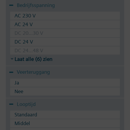
Bedrijfsspanning
AC 230 V
AC 24 V
DC 20...30 V
DC 24 V
DC 24...48 V
Laat alle (6) zien
Veerteruggang
Ja
Nee
Looptijd
Standaard
Middel