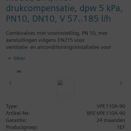
drukcompensatie, dpw 5 kPa,
PN10, DN10, V 57..185 l/h
Combivalves met voorinstelling, PN 10, met
aansluitingen volgens EN215 voor
ventilatie- en airconditioningsinstallaties voor
controle aan de waterzijde en automatische
Meer
hydraulische balancering van de terminalunits,
zoals ventilatorspoelen, inductie-units en in
warmtewisselaars voor verwarming of koeling.
verwarmingszones zoals zelfstandige
verwarmingssystemen, appartementen, individuele
kamers, enz.
gesloten kringlopen
Type:
VPE110A-90
Artikel-Nr.:
BPZ:VPE110A-90
Aanvullende informatie
Garantie:
24 maanden
Suitable media: Water (to VDI 2035), water with
Productgroep:
1EF
anti-freeze.