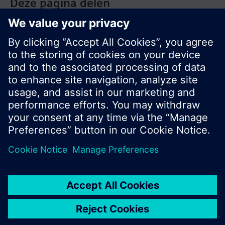
Deze pagina delen
© Siemens Nederland N.V. 2017
Productportfolio en prijzen kunnen variëren per
land
Bescherming persoonsgegevens
Gebruikershandleiding