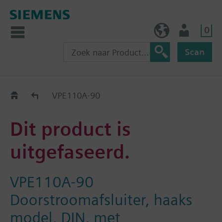
0
BE (nl)
Gebruiker
Scan
Old2New
VPE110A-90
Dit product is
uitgefaseerd.
VPE110A-90
Doorstroomafsluiter, haaks
model, DIN, met