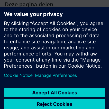
Deze pagina delen
© Siemens Nederland N.V. 2017
Productportfolio en prijzen kunnen variëren per
land
Bescherming persoonsgegevens
Gebruikershandleiding