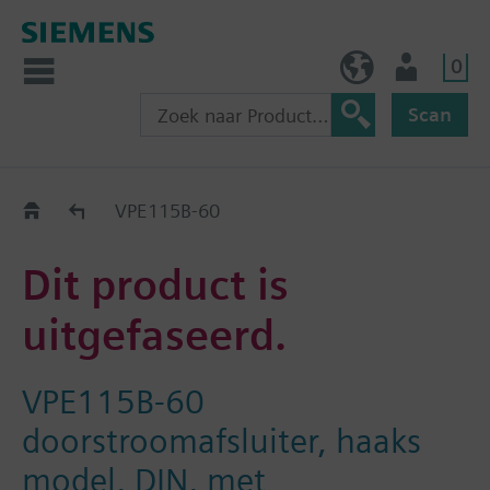
0
BE (nl)
Gebruiker
Scan
Old2New
VPE115B-60
Dit product is
uitgefaseerd.
VPE115B-60
doorstroomafsluiter, haaks
model, DIN, met