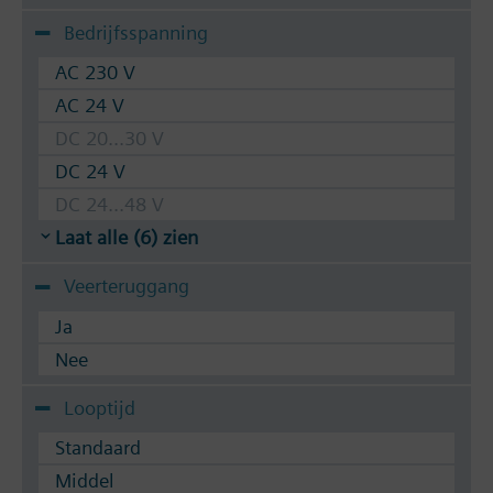
Bedrijfsspanning
AC 230 V
AC 24 V
DC 20...30 V
DC 24 V
DC 24...48 V
Laat alle (6) zien
Veerteruggang
Ja
Nee
Looptijd
Standaard
Middel