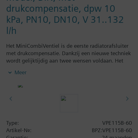
drukcompensatie, dpw 10
kPa, PN10, DN10, V 31..132
l/h
Het MiniCombiVentiel is de eerste radiatorafsluiter
met drukcompensatie. Dankzij een nieuwe techniek
wordt gelijktijdig aan twee wensen voldaan. Het
MiniCombiVentiel is een armatuur, waarin een
Meer
regelafsluiter voor de beïnvloeding van de
volumestroom en een regeling voor de
drukverschilcompensatie is geïntegreerd. Samen
met de aandrijving optimaliseert het
MiniCombiVentiel het verwarmingscircuit.
Het waterzijdig inregelen en plaatsen van
strangafsluiters is hierdoor overbodig.
Type:
VPE115B-60
Artikel-Nr.:
BPZ:VPE115B-60
Garantie:
24 maanden