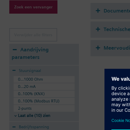
doorstroomafsluiters 
Zoek een vervanger
Document
Technisch
Verwijder alle filters
Meervoudig
Aandrijving
parameters
Stuursignaal
0...1000 Ohm
0...20 mA
0..100% (KNX)
0..100% (Modbus RTU)
2-punts
Laat alle (10) zien
Bedrijfsspanning