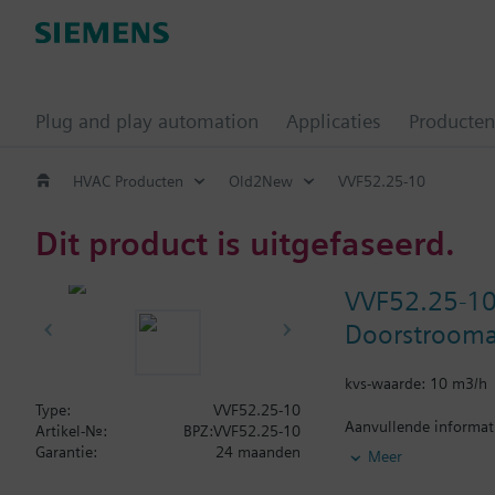
Plug and play automation
Applicaties
Producten
HVAC Producten
Old2New
VVF52.25-10
Dit product is uitgefaseerd.
VVF52.25-1
Doorstroomaf
kvs-waarde: 10 m3/h
Type:
VVF52.25-10
Aanvullende informat
Artikel-Nr.:
BPZ:VVF52.25-10
Voor mediumtemperatu
Garantie:
24 maanden
Meer
Samenvatting