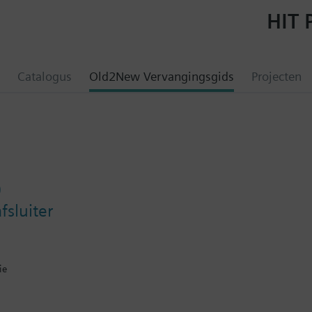
HIT 
Catalogus
Old2New Vervangingsgids
Projecten
0
sluiter
ie
ur van -25...140 °C