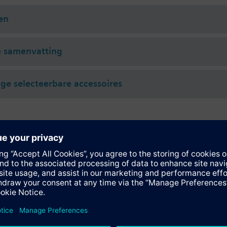
PN 25 / PN 16 met flensaansluiting
en
e samenvatting
e selecteerbare accessoires