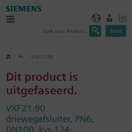
0
BE (nl)
Gebruiker
Scan
Old2New
VXF21.90
Dit product is
uitgefaseerd.
VXF21.90
driewegafsluiter, PN6,
DN100, kvs 124