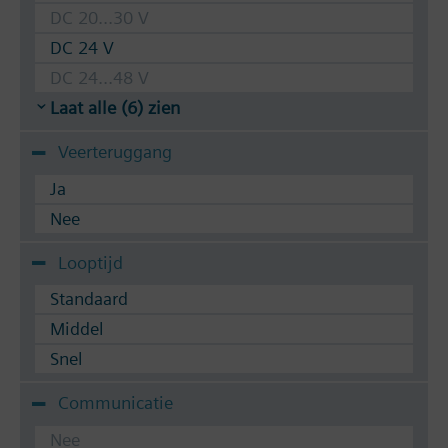
DC 20...30 V
DC 24 V
DC 24...48 V
Laat alle (6) zien
Veerteruggang
Ja
Nee
Looptijd
Standaard
Middel
Snel
Communicatie
Nee