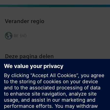
Verander regio
BE (nl)
Deze pagina delen