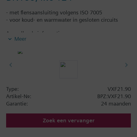
- met flensaansluiting volgens ISO 7005
- voor koud- en warmwater in gesloten circuits
Aanvullende informatie
Meer
Bijbehorende aandrijvingen SQX.., SKD.., SKB.. en
SKC..
Samenvatting
driewegafsluiters PN6 met flensaansluiting
Type:
VXF21.90
Artikel-Nr.:
BPZ:VXF21.90
Garantie:
24 maanden
Zoek een vervanger