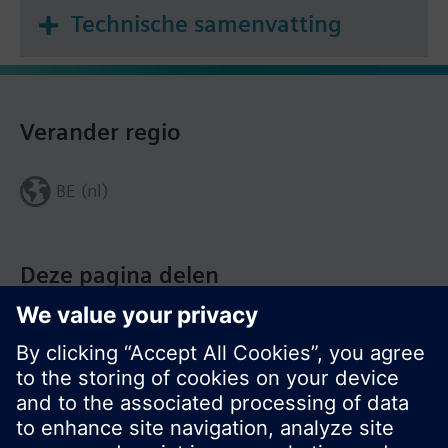
Technische samenvatting
Verander regio
BE (nl)
Deze pagina delen