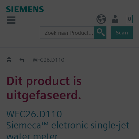
0
BE (nl)
Gebruiker
Scan
Old2New
WFC26.D110
Dit product is
uitgefaseerd.
WFC26.D110
Siemeca™ eletronic single-jet
water meter