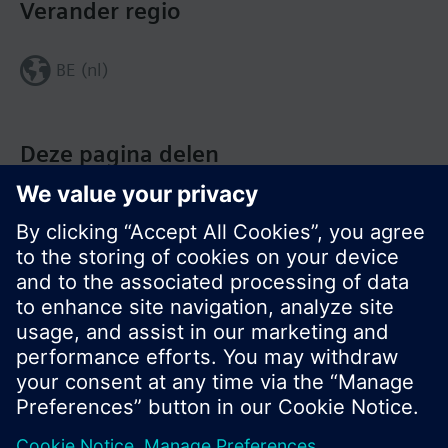
Verander regio
BE (nl)
Deze pagina delen
© Siemens Nederland N.V. 2017
Productportfolio en prijzen kunnen variëren per