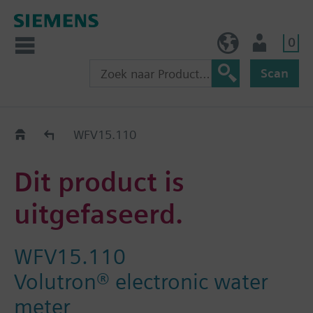
0
BE (nl)
Gebruiker
Scan
Old2New
WFV15.110
Dit product is
uitgefaseerd.
WFV15.110
Volutron® electronic water
meter