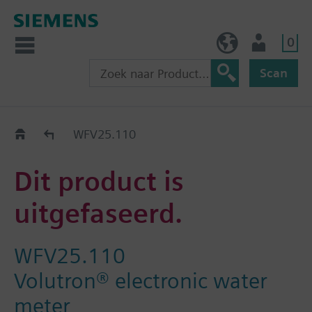
0
BE (nl)
Gebruiker
Scan
Old2New
WFV25.110
Dit product is
uitgefaseerd.
WFV25.110
Volutron® electronic water
meter