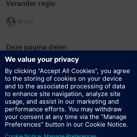
Verander regio
BE (nl)
Deze pagina delen
© Siemens Nederland N.V. 2017
Productportfolio en prijzen kunnen variëren per