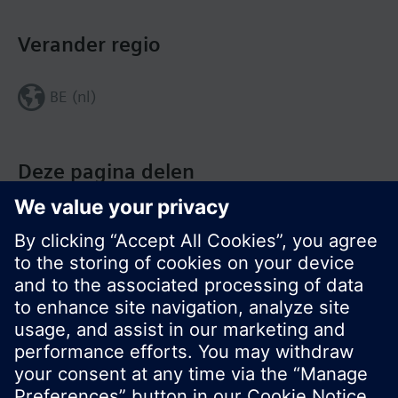
Verander regio
BE (nl)
Deze pagina delen
© Siemens Nederland N.V. 2017