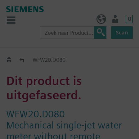
0
BE (nl)
Gebruiker
Scan
Old2New
WFW20.D080
Dit product is
uitgefaseerd.
WFW20.D080
Mechanical single-jet water
meter without remote