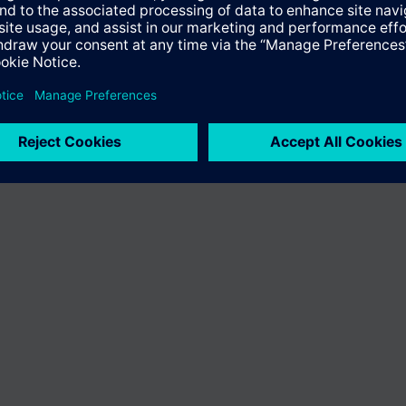
en variëren per land
Bescherming persoonsgegevens
Gebruikershand