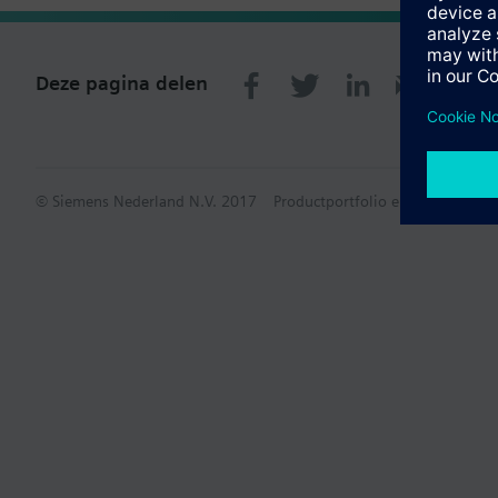
Deze pagina delen
© Siemens Nederland N.V. 2017
Productportfolio en prijzen kunn