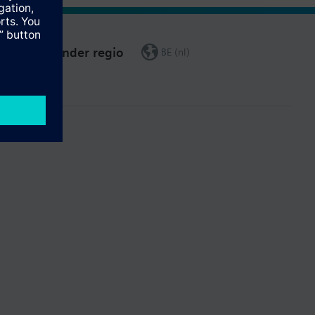
Verander regio
BE (nl)
leiding