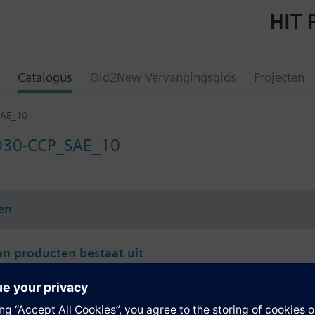
HIT 
Catalogus
Old2New Vervangingsgids
Projecten
SAE_10
030-CCP_SAE_10
en
an producten bestaat uit