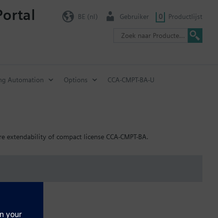
Portal
BE (nl)
Gebruiker
0
Productlijst
ing Automation
Options
CCA-CMPT-BA-U
e extendability of compact license CCA-CMPT-BA.