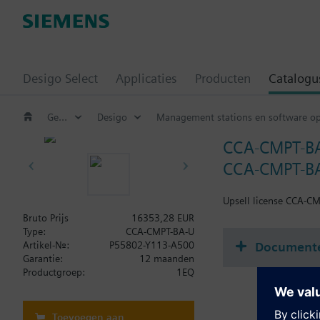
Desigo Select
Applicaties
Producten
Catalogu
Gebouw automatiseringssystemen
Desigo
Management stations en software o
CCA-CMPT-B
CCA-CMPT-BA
Upsell license CCA-C
Bruto Prijs
16353,28 EUR
Type:
CCA-CMPT-BA-U
Document
Artikel-Nr.:
P55802-Y113-A500
Garantie:
12 maanden
Productgroep:
1EQ
Toevoegen aan