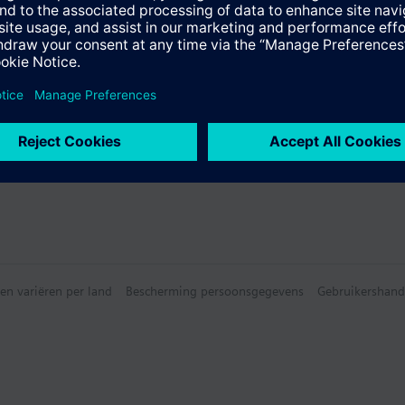
en variëren per land
Bescherming persoonsgegevens
Gebruikershand