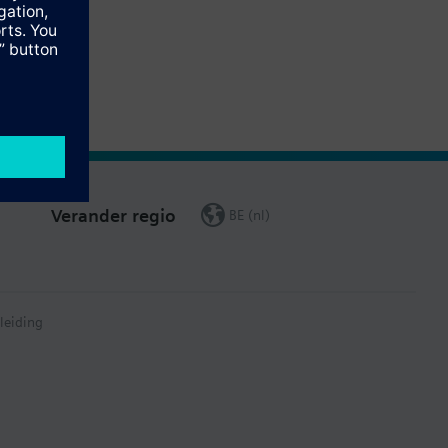
Verander regio
BE (nl)
leiding