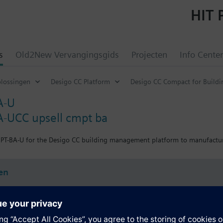
HIT 
s
Old2New Vervangingsgids
Projecten
Info Center
plossingen
Desigo CC Platform
Desigo CC Compact for Build
A-U
-UCC upsell cmpt ba
MPT-BA-U for the Desigo CC building management platform to manufactur
en