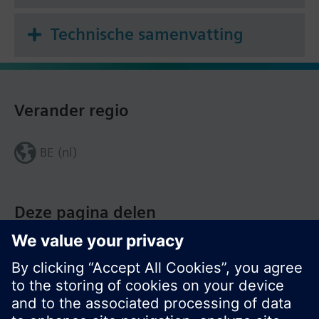
Technische samenvatting
Verander regio
BE (nl)
Deze pagina delen