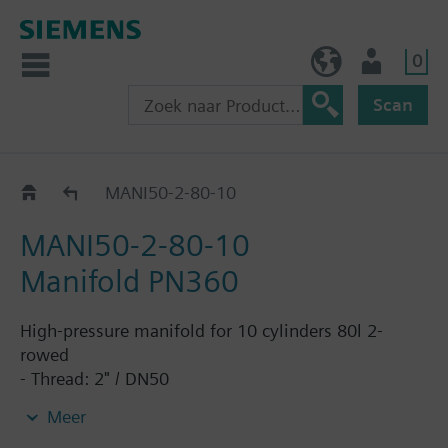
0
BE (nl)
Gebruiker
Scan
Catalogus
MANI50-2-80-10
MANI50-2-80-10
Manifold PN360
High-pressure manifold for 10 cylinders 80l 2-
rowed
- Thread: 2" / DN50
- Operating pressure: up to 360bar
Meer