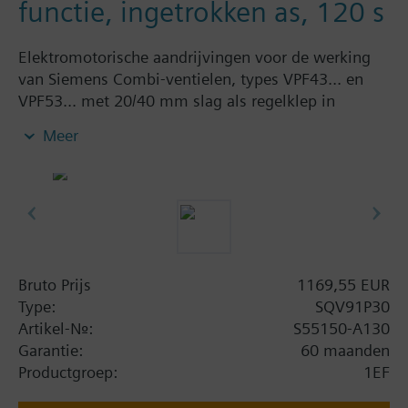
functie, ingetrokken as, 120 s
Elektromotorische aandrijvingen voor de werking
van Siemens Combi-ventielen, types VPF43... en
VPF53... met 20/40 mm slag als regelklep in
ventilatie-, airconditionings-, stadsverwarmings- en
Meer
koelsystemen. Met handmatige verstelling en
standaanduiding, statusaanduiding per led en met
instelbare positioneringstijd (20 mm: 40, 60, 90 of
120 s, 40 mm: 80, 120, 180 of 240 s). Optionele
functies met hulpschakelaars, potentiometer en AC
230 V voedingsmodule.
Bruto Prijs
1169,55 EUR
Aanvullende informatie
Type:
SQV91P30
Actuators SQV..P.. are UL-listed
Artikel-Nr.:
S55150-A130
Garantie:
60 maanden
Productgroep:
1EF