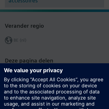
accessoires
Verander regio
BE (nl)
Deze pagina delen