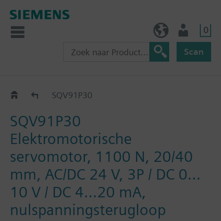
0
BE (nl)
Gebruiker
Scan
SQV..P..
SQV91P30
SQV91P30
Elektromotorische
servomotor, 1100 N, 20/40
mm, AC/DC 24 V, 3P / DC 0…
10 V / DC 4…20 mA,
nulspanningsterugloop