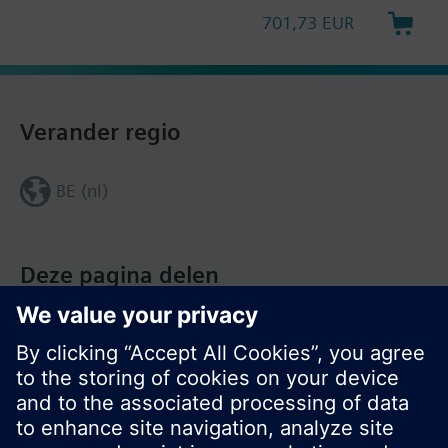
701,73 EUR
Verander regio
BE (nl)
Deze pagina delen