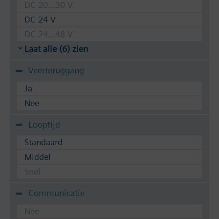
DC 20...30 V
DC 24 V
DC 24...48 V
Laat alle (6) zien
Veerteruggang
Ja
Nee
Looptijd
Standaard
Middel
Snel
Communicatie
Nee