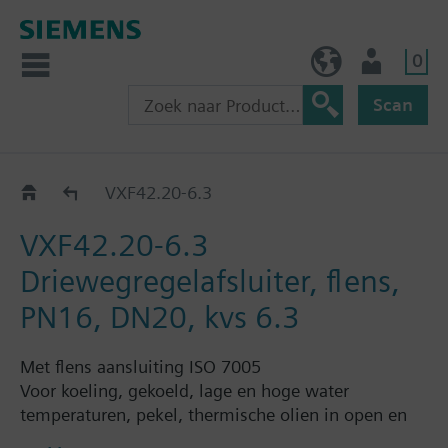
0
BE (nl)
Gebruiker
Scan
VXF42..
VXF42.20-6.3
VXF42.20-6.3
Driewegregelafsluiter, flens,
PN16, DN20, kvs 6.3
Met flens aansluiting ISO 7005
Voor koeling, gekoeld, lage en hoge water
temperaturen, pekel, thermische olien in open en
gesloten circuits