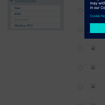
Communicatie
Nee
KNX
BACnet/IP
Modbus RTU