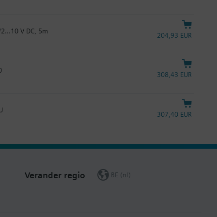
/2...10 V DC, 5m
204,93 EUR
0
308,43 EUR
U
307,40 EUR
Verander regio
BE (nl)