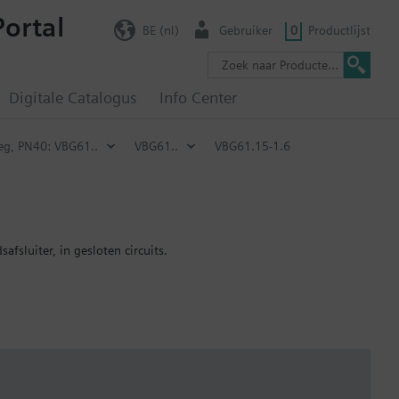
Portal
BE (nl)
Gebruiker
0
Productlijst
Digitale Catalogus
Info Center
eg, PN40: VBG61..
VBG61..
VBG61.15-1.6
afsluiter, in gesloten circuits.
ing met de ASK77.x koppeling worden gebruikt.