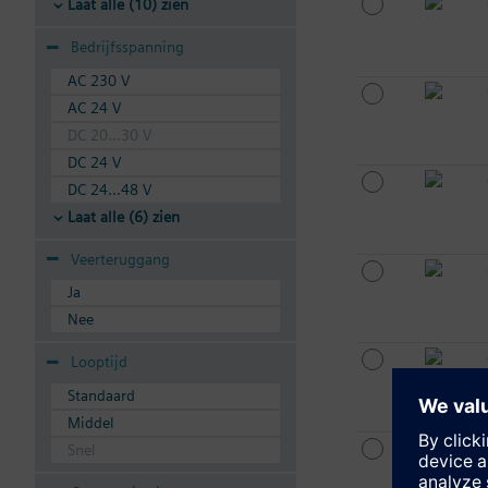
Laat alle (10) zien
Bedrijfsspanning
AC 230 V
AC 24 V
DC 20...30 V
DC 24 V
DC 24...48 V
Laat alle (6) zien
Veerteruggang
Ja
Nee
Looptijd
Standaard
Middel
Snel