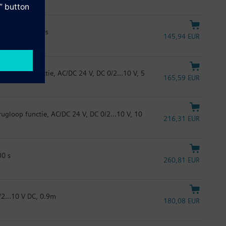
anen, 2 Nm, 30s
145,94 EUR
erugloop functie, AC/DC 24 V, DC 0/2...10 V, 5
165,59 EUR
ugloop functie, AC/DC 24 V, DC 0/2...10 V, 10
216,31 EUR
30 s
260,81 EUR
/2...10 V DC, 0.9m
180,08 EUR