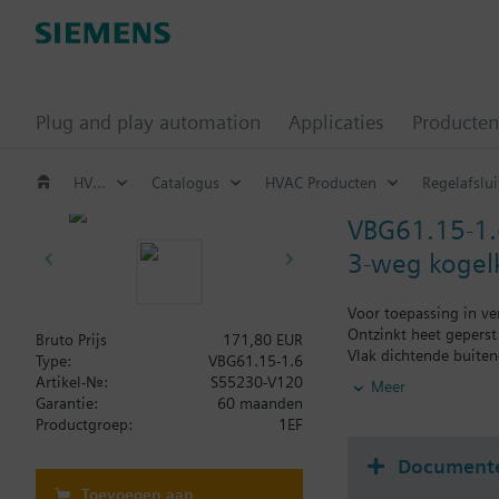
Plug and play automation
Applicaties
Producten
HVAC Producten
Catalogus
HVAC Producten
Regelafslu
VBG61.15-1.
3-weg kogelk
Voor toepassing in ver
Ontzinkt heet gepers
Bruto Prijs
171,80 EUR
Vlak dichtende buiten
Type:
VBG61.15-1.6
Als er schakelende co
Artikel-Nr.:
S55230-V120
Meer
Garantie:
60 maanden
Productgroep:
1EF
Document
Toevoegen aan