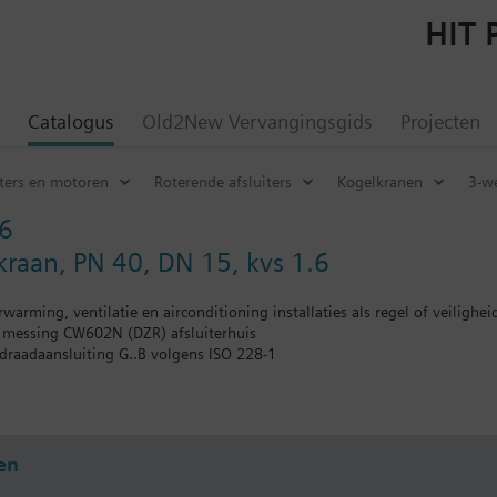
HIT 
Catalogus
Old2New Vervangingsgids
Projecten
iters en motoren
Roterende afsluiters
Kogelkranen
3-w
6
raan, PN 40, DN 15, kvs 1.6
warming, ventilatie en airconditioning installaties als regel of veiligheids
t messing CW602N (DZR) afsluiterhuis
draadaansluiting G..B volgens ISO 228-1
ntacten of potentiometers nodig zijn kan een andere luchtklepaandrijv
en