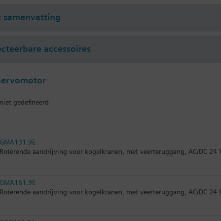
e samenvatting
ecteerbare accessoires
Servomotor
niet gedefineerd
GMA131.9E
Roterende aandrijving voor kogelkranen, met veerteruggang, AC/DC 24 V
GMA161.9E
Roterende aandrijving voor kogelkranen, met veerteruggang, AC/DC 24 V