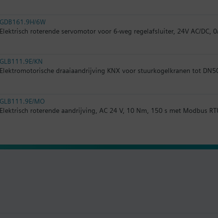
GDB161.9H/6W
Elektrisch roterende servomotor voor 6-weg regelafsluiter, 24V AC/DC, 0
GLB111.9E/KN
Elektromotorische draaiaandrijving KNX voor stuurkogelkranen tot DN5
GLB111.9E/MO
Elektrisch roterende aandrijving, AC 24 V, 10 Nm, 150 s met Modbus RT