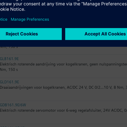
s
GSD161.9A
Elektromotorische draaiaandrijvingen zonder retour à zéro voor kogelkr
GDB161.9E
Elektrisch roterende servomotor voor kogelkranen, zonder nulspanningst
Nm, 150 s
GLB161.9E
Elektrisch roterende aandrijving voor kogelkranen, geen nulspanningster
Nm, 150 s
GLD161.9E
Draaiaandrijvingen voor kogelkranen, AC/DC 24 V, DC 0/2...10 V, 8 Nm, 
GDB161.9E/6W
Elektrisch roterende servomotor voor 6-weg regelafsluiter, 24V AC/DC, 0