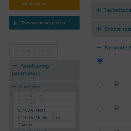
winkelwagen
Technisch
Toevoegen aan project
Enkele sel
Passende 
Verwijder alle filters
Aandrijving
parameters
Stuursignaal
0...1000 Ohm
0...20 mA
0..100% (KNX)
0..100% (Modbus RTU)
2-punts