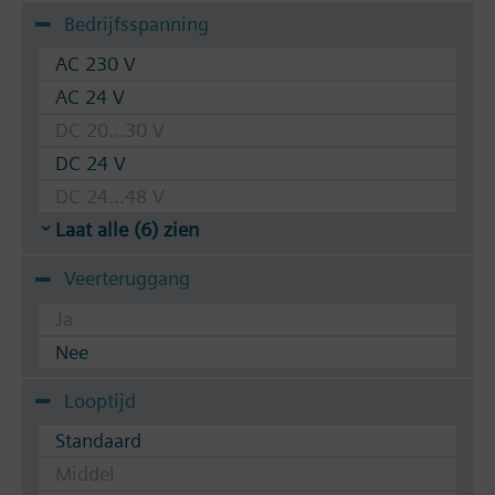
Bedrijfsspanning
AC 230 V
AC 24 V
DC 20...30 V
DC 24 V
DC 24...48 V
Laat alle (6) zien
Veerteruggang
Ja
Nee
Looptijd
Standaard
Middel