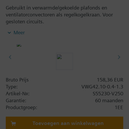
Gebruikt in verwarmde/gekoelde plafonds en
ventilatorconvectoren als regelkogelkraan. Voor
gesloten circuits.
Regelkogelkraanhuis van warmgeperst messing
Meer
CW617N
Vlakke afdichting, uitwendige
schroefdraadverbindingen G.. B, volgens ISO
228-1
Combineerbaar met 6-poorts elektromotorische
roterende actuatoren voor toepassingen met
extra functies
Bruto Prijs
158,36 EUR
Type:
VWG42.10-0.4-1.3
Artikel-Nr.:
S55230-V250
Garantie:
60 maanden
Productgroep:
1EE
Toevoegen aan winkelwagen