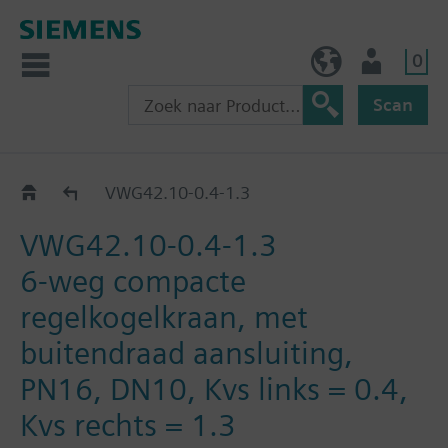
0
BE (nl)
Gebruiker
Scan
VWG42.10..
VWG42.10-0.4-1.3
VWG42.10-0.4-1.3
6-weg compacte
regelkogelkraan, met
buitendraad aansluiting,
PN16, DN10, Kvs links = 0.4,
Kvs rechts = 1.3