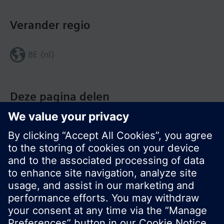
Verander regio
BE (nl)
Deze pagina delen
© Siemens Nederland N.V. 2017