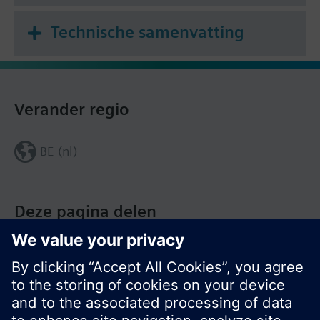
Technische samenvatting
Verander regio
BE (nl)
Deze pagina delen