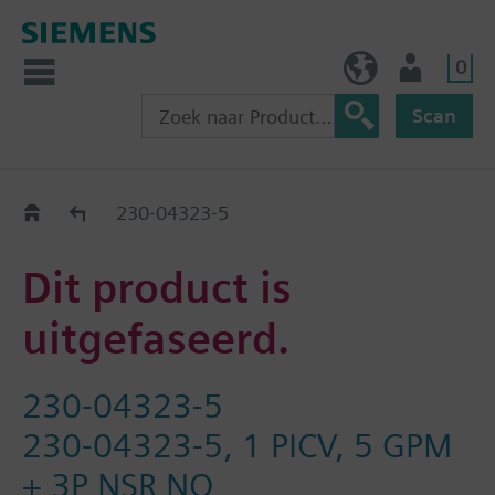
0
BE (nl)
Gebruiker
Scan
Old2New
230-04323-5
Dit product is
uitgefaseerd.
230-04323-5
230-04323-5, 1 PICV, 5 GPM
+ 3P NSR NO