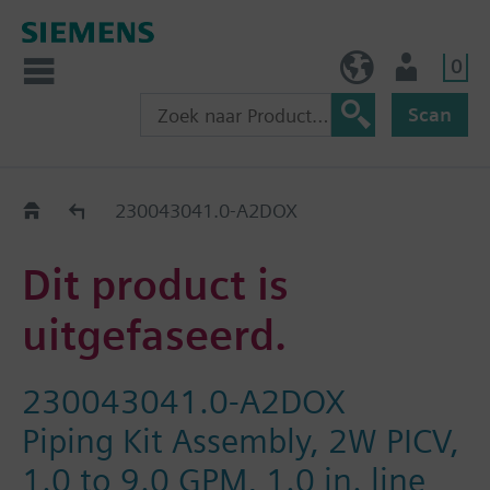
0
BE (nl)
Gebruiker
Scan
Old2New
230043041.0-A2DOX
Dit product is
uitgefaseerd.
230043041.0-A2DOX
Piping Kit Assembly, 2W PICV,
1.0 to 9.0 GPM, 1.0 in. line