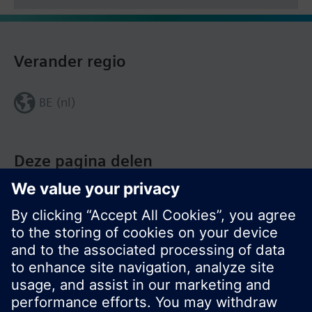
Verander regio
BE (nl)
Deze pagina delen