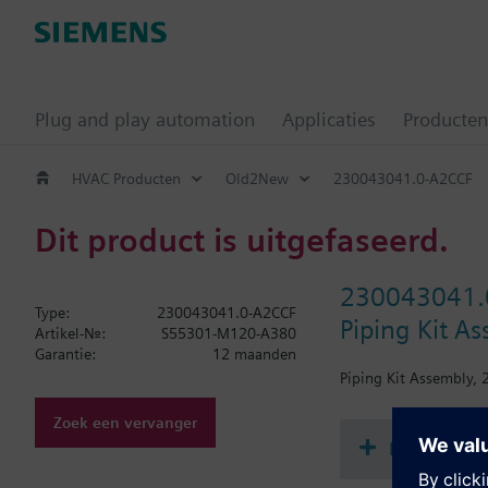
Plug and play automation
Applicaties
Producten
HVAC Producten
Old2New
230043041.0-A2CCF
Dit product is uitgefaseerd.
230043041.
Type:
230043041.0-A2CCF
Piping Kit As
Artikel-Nr.:
S55301-M120-A380
Garantie:
12 maanden
Piping Kit Assembly, 2
Zoek een vervanger
Document