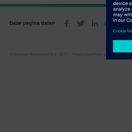
Deze pagina delen
© Siemens Nederland N.V. 2017
Productportfolio en prijzen kunn