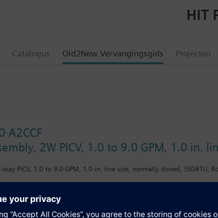
HIT 
Catalogus
Old2New Vervangingsgids
Projecten
0-A2CCF
sembly, 2W PICV, 1.0 to 9.0 GPM, 1.0 in. li
-way PICV, 1.0 to 9.0 GPM, 1.0 in. line size, normally closed, SSD81U, fl
en