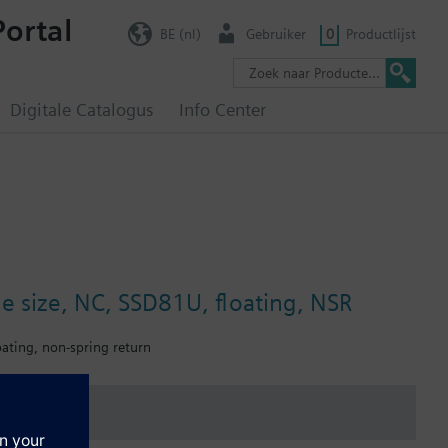
Portal
BE (nl)
Gebruiker
0
Productlijst
Digitale Catalogus
Info Center
ne size, NC, SSD81U, floating, NSR
oating, non-spring return