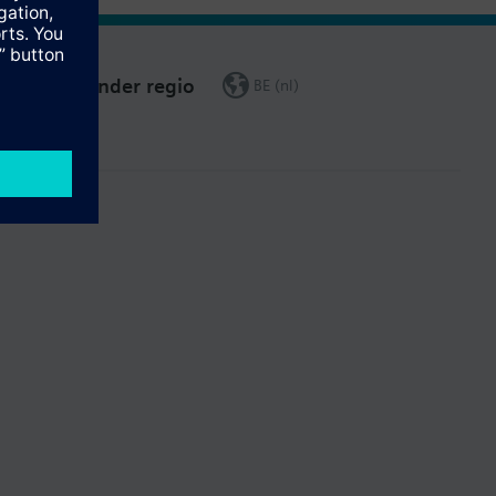
Verander regio
BE (nl)
leiding