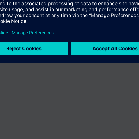
en variëren per land
Bescherming persoonsgegevens
Gebruikershand