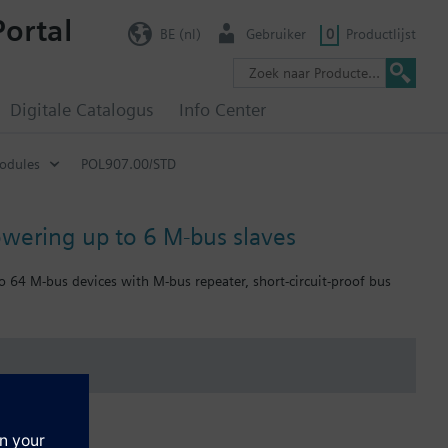
Portal
BE (nl)
Gebruiker
0
Productlijst
Digitale Catalogus
Info Center
odules
POL907.00/STD
wering up to 6 M-bus slaves
 64 M-bus devices with M-bus repeater, short-circuit-proof bus