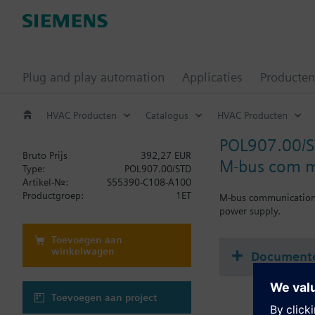
Plug and play automation
Applicaties
Producten
HVAC Producten
Catalogus
HVAC Producten
POL907.00/
Bruto Prijs
392,27 EUR
M-bus com mo
Type:
POL907.00/STD
Artikel-Nr.:
S55390-C108-A100
Productgroep:
1ET
M-bus communication m
power supply.
Toevoegen aan
winkelwagen
Document
Toevoegen aan project