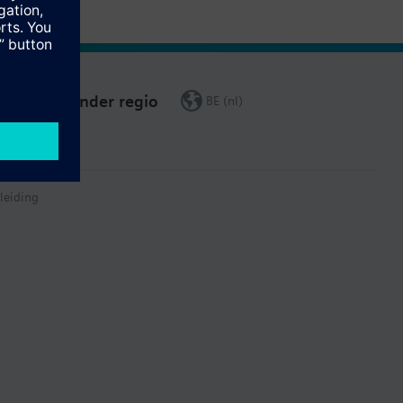
Verander regio
BE (nl)
leiding