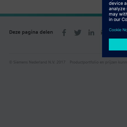
Deze pagina delen
© Siemens Nederland N.V. 2017
Productportfolio en prijzen kunn