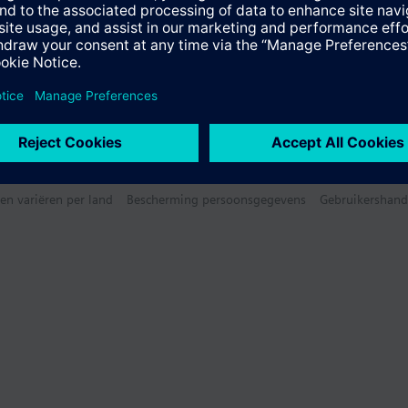
en variëren per land
Bescherming persoonsgegevens
Gebruikershand