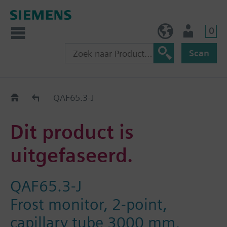
0
BE (nl)
Gebruiker
Scan
Old2New
QAF65.3-J
Dit product is
uitgefaseerd.
QAF65.3-J
Frost monitor, 2-point,
capillary tube 3000 mm,