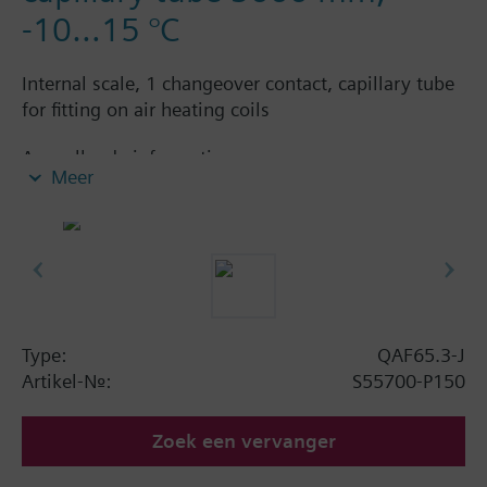
-10…15 °C
Internal scale, 1 changeover contact, capillary tube
for fitting on air heating coils
Aanvullende informatie
Meer
For fixing the capillary, accessory AQM63.2 (2 x 3
capillary tube clamps and 2 x 3 spacers) or capillary
clamps type FK-TZ1 is required.
Samenvatting
Factory setting 5 °C
Type:
QAF65.3-J
Artikel-Nr.:
S55700-P150
Zoek een vervanger