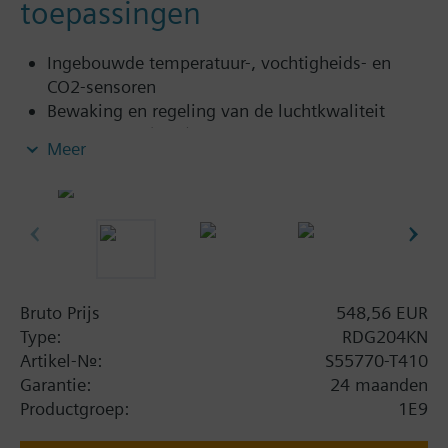
toepassingen
Ingebouwde temperatuur-, vochtigheids- en
CO2-sensoren
Bewaking en regeling van de luchtkwaliteit
binnenshuis (CO2) via frisse luchtklep
Meer
Weergave van de CO2-waarde in ppm (parts per
million) of met tekst
Voor toepassingen met 2-standen (aan/uit of
PWM) of 3-positie regeluitgangen
Voor toepassingen met 3-speed of DC 0...10 V
ventilator
AC 230 V of AC 24 V voeding.
Bruto Prijs
548,56 EUR
Type:
RDG204KN
Artikel-Nr.:
S55770-T410
Toepassing selecteerbaar:
Garantie:
24 maanden
2-pijps systeem
Productgroep:
1E9
2-pijps systeem met elektrische kachel
2-pijps systeem en radiator / vloerverwarming