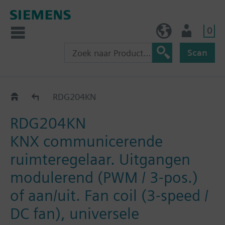
0
BE (nl)
Gebruiker
Scan
RDG2..KN
RDG204KN
RDG204KN
KNX communicerende
ruimteregelaar. Uitgangen
modulerend (PWM / 3-pos.)
of aan/uit. Fan coil (3-speed /
DC fan), universele