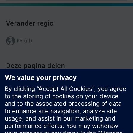
Verander regio
BE (nl)
Deze pagina delen