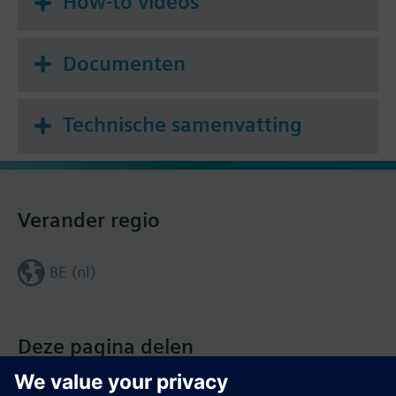
How-to videos
scheduling, monitoring and troubleshooting.
Documenten
Technische samenvatting
Verander regio
BE (nl)
Deze pagina delen