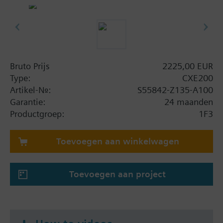
WLAN-interface voor engineering en
inbedrijfstelling
Bedrijfsspanning AC 24 V of DC 24 V
Gemonteerd op standaard rails of aan de muur
Insteekbare klemmenblokken
Toegang, update en configuratie van tools op
Bruto Prijs
2225,00 EUR
afstand via Siemens Cloud Services (afhankelijk
Type:
CXE200
van firmware)
Artikel-Nr.:
S55842-Z135-A100
Garantie:
24 maanden
Samenvatting
Productgroep:
1F3
CXE200 is a pre-programmed edge controller for
controlling building equipment and collecting data.
Toevoegen aan winkelwagen
It combines the essential functionality of a gateway
with an edge controller. The device integrates
thermostats, meters and other devices via plug and
Toevoegen aan project
play, all managed from the Plug and play
automation cloud application.
The building automation system is operated from
the cloud application, including room definition,