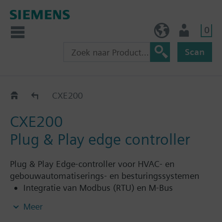
0
BE (nl)
Gebruiker
Scan
Hardware
CXE200
CXE200
Plug & Play edge controller
Plug & Play Edge-controller voor HVAC- en
gebouwautomatiserings- en besturingssystemen
Integratie van Modbus (RTU) en M-Bus
datapunten
Meer
Ethernet-poorten voor WAN en LAN