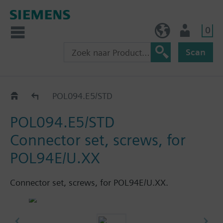
0
BE (nl)
Gebruiker
Scan
Accessories
POL094.E5/STD
POL094.E5/STD
Connector set, screws, for
POL94E/U.XX
Connector set, screws, for POL94E/U.XX.