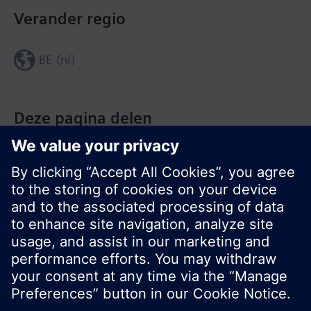
Verander regio
BE (nl)
Deze pagina delen
© Siemens Nederland N.V. 2017