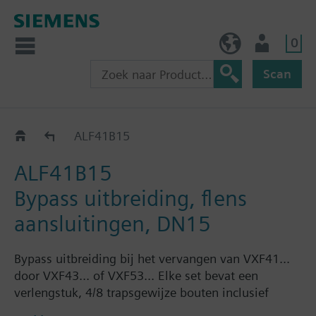
0
BE (nl)
Gebruiker
Scan
Bypass extension voor VXF53..
ALF41B15
ALF41B15
Bypass uitbreiding, flens
aansluitingen, DN15
Bypass uitbreiding bij het vervangen van VXF41...
door VXF43... of VXF53... Elke set bevat een
verlengstuk, 4/8 trapsgewijze bouten inclusief
moeren en een vlakke pakking.