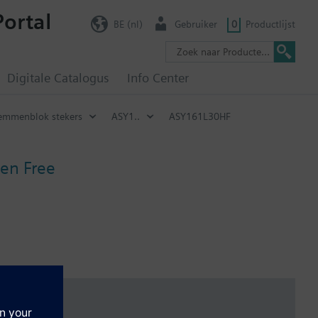
Portal
BE (nl)
Gebruiker
0
Productlijst
Digitale Catalogus
Info Center
emmenblok stekers
ASY1..
ASY161L30HF
en Free