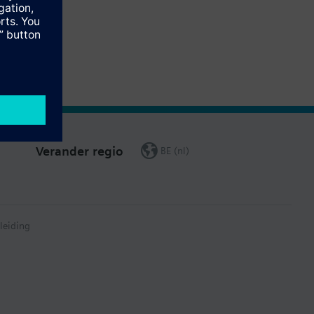
Verander regio
BE (nl)
leiding