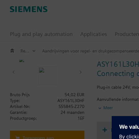
Plug and play automation
Applicaties
Producten
Regelafsluiters en motoren
Aandrijvingen voor regel- en drukgecompenseerde 
ASY161L30H
Connecting 
Plug-in cable 24V, mo
Bruto Prijs
54,02 EUR
Aanvullende informat
Type:
ASY161L30HF
Accessories for SSB..,
Artikel-Nr.:
S55845-Z270
Meer
Garantie:
24 maanden
Productgroep:
1EF
Document
Toevoegen aan