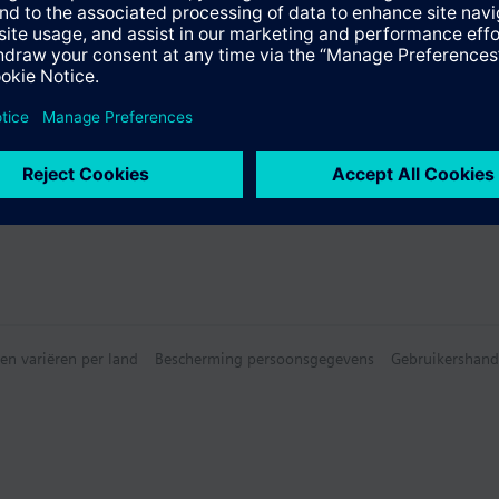
en variëren per land
Bescherming persoonsgegevens
Gebruikershand