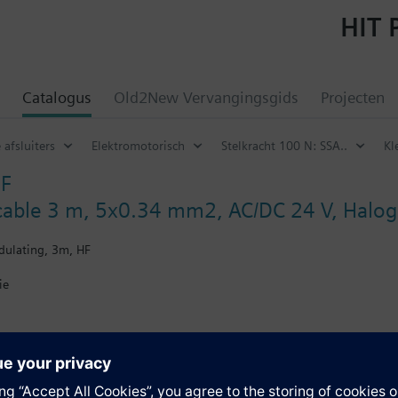
HIT 
Catalogus
Old2New Vervangingsgids
Projecten
afsluiters
Elektromotorisch
Stelkracht 100 N: SSA..
Kl
F
cable 3 m, 5x0.34 mm2, AC/DC 24 V, Halog
dulating, 3m, HF
ie
 SSC.. and SSF.. actuators, refer to data sheets A6V12681511
en