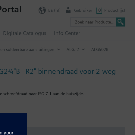
Portal
BE (nl)
Gebruiker
0
Productlijst
Digitale Catalogus
Info Center
en soldeerbare aansluitingen
ALG..2
ALG502B
 G2¾"B - R2" binnendraad voor 2-weg
ne schroefdraad naar ISO 7-1 aan de buiszijde.