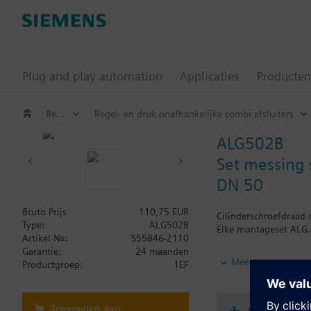
Plug and play automation
Applicaties
Producten
Regelafsluiters en motoren
Regel- en druk onafhankelijke combi afsluiters
ALG502B
Set messing 
DN 50
Bruto Prijs
110,75 EUR
Cilinderschroefdraad n
Type:
ALG502B
Elke montageset ALG..
Artikel-Nr.:
S55846-Z110
Garantie:
24 maanden
Aanvullende informat
Meer
Productgroep:
1EF
Buiszijde met inwend
Toevoegen aan