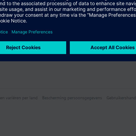
en
e samenvatting
en variëren per land
Bescherming persoonsgegevens
Gebruikershand