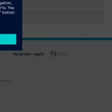
Verander regio
BE (nl)
leiding