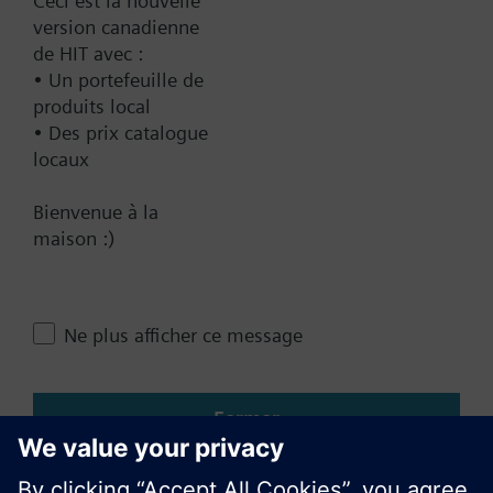
Ceci est la nouvelle
séparément. Voir le chapitre Produits système et
version canadienne
accessoires - rails de données.
Récapitulatif technique
de HIT avec :
• Un portefeuille de
Information complémentaire
produits local
Le rail de données doit être commandé
Contact
• Des prix catalogue
séparément.
locaux
Bienvenue à la
Changer de région
maison :)
CA (fr)
Ne plus afficher ce message
Partager cette page
Fermer