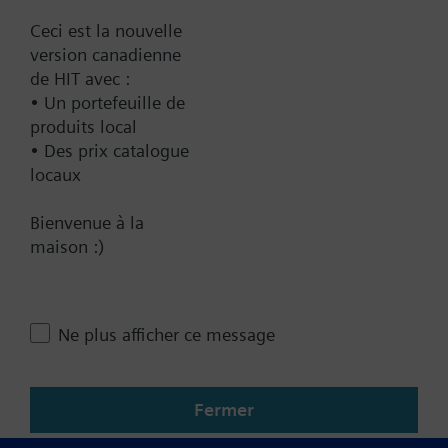
Ceci est la nouvelle
Récapitulatif technique
version canadienne
de HIT avec :
• Un portefeuille de
Cet ensemble consiste en
produits local
• Des prix catalogue
locaux
Contact
Bienvenue à la
maison :)
Changer de région
CA (fr)
Ne plus afficher ce message
Partager cette page
Fermer