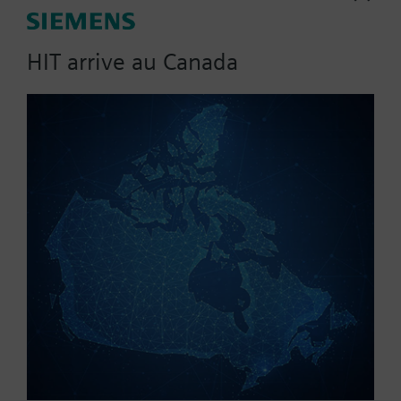
This 599 Series 2-way ball valve with a floating
control fail-in-place actuator assembly, providing
HIT arrive au Canada
200 psi close-off, is used to control hot or chilled
water and up to 50% Glycol solution in convectors,
Plus
fan coil units, unit conditioners, radiation and
reheat coils. This 1/2-inch valve is 0.4 Cv, equal
percentage flow characteristic, with chrome-plated
Référence:
173A-10300
brass ball and brass stem, and an operating handle
N° d'article:
BPZ:173A-10300
that can manually operate the valve in the event of
Garantie:
24 mois
power failure.
Groupe de prix :
UK
Trouver un remplaçant
Documentation