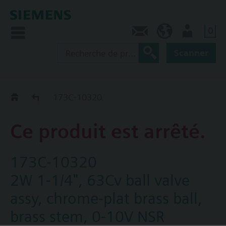
0
Contact
CA (fr)
Utilisateur
Scanner
Old2New
173C-10320
Ce produit est arrêté.
173C-10320
2W 1-1/4", 63Cv ball valve
assy, chrome-plat brass ball,
brass stem, 0-10V NSR