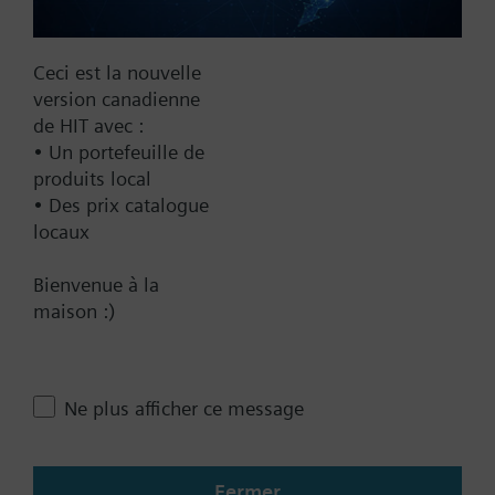
Récapitulatif technique
Ceci est la nouvelle
version canadienne
Accessoires multiples
de HIT avec :
• Un portefeuille de
produits local
Cet ensemble consiste en
• Des prix catalogue
locaux
Contact
Bienvenue à la
maison :)
Changer de région
Ne plus afficher ce message
CA (fr)
Fermer