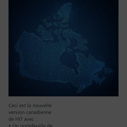
Référence:
3F80
N° d'article:
BPZ:3F80
Trouver un remplaçant
Documentation
Ceci est la nouvelle
version canadienne
Contact
de HIT avec :
• Un portefeuille de