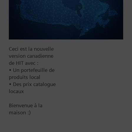
No
Yes
Supply Voltage
24 VAC
24 V
Ceci est la nouvelle
24 VAC/DC
version canadienne
Pneumatic
de HIT avec :
• Un portefeuille de
Communication
produits local
BACnet/IP
• Des prix catalogue
locaux
Spring Range
Bienvenue à la
10-15 psi
maison :)
10-20 psi
3-8 psi