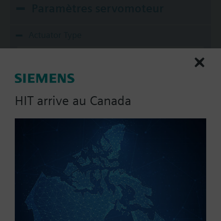
Paramètres servomoteur
Actuator Type
Electronic
Pneumatic
Control Signal
HIT arrive au Canada
0...10 V
0...10 Vdc
0...10Vdc / 2...10Vdc
2-position
2...10 V
Afficher tout (7)
Fail Safe