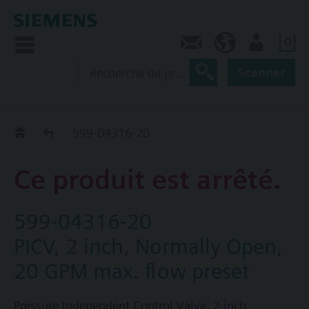
0
Contact
CA (fr)
Utilisateur
Scanner
Old2New
599-04316-20
Ce produit est arrêté.
599-04316-20
PICV, 2 inch, Normally Open,
20 GPM max. flow preset
Pressure Independent Control Valve, 2 inch,