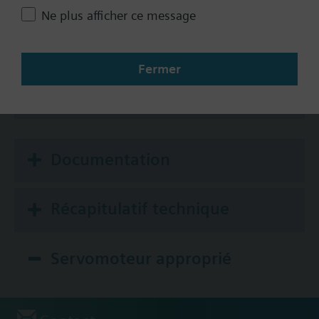
5-10 psi
Ne plus afficher ce message
8-13 psi
Auxiliary Switch
Fermer
No
Yes
Documentation
Récapitulatif technique
Servomoteur approprié