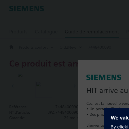
Produits
Catalogue
Guide de remplacement
P
Produits confort
Old2New
7448400090
Ce produit est arrêté.
744840009
Accessory, d
HIT arrive a
Used for short arms (
Ceci est la nouvelle ver
Référence:
7448400090
• Un portefeuille de pro
N° d'article:
BPZ:7448400090
• Des prix catalogue lo
Documenta
Garantie:
24 mois
Bienvenue à la maison :