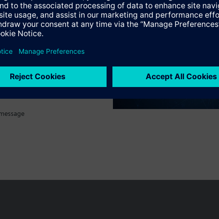
 message
Le portefeuille des produits peut varier en fonction du pays
| Protecti