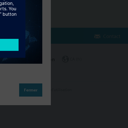
Contact
Changer de région
CA (fr)
on des données
Conditions d'utilisation
Fermer