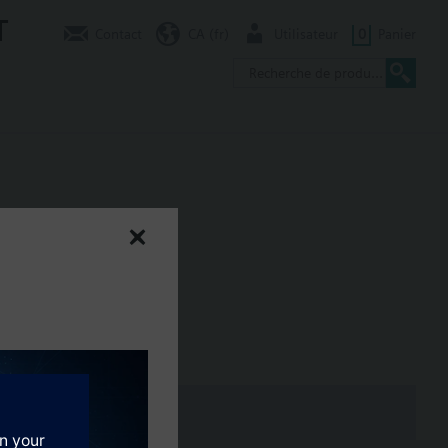
T
Contact
CA (fr)
Utilisateur
0
Panier
tor for GMA / GEB
.