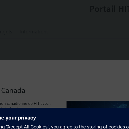
Portail HI
rojets
Informations
0
amper actuator, adapter for position indica
u Canada
< 20 mm), placed on the axle adapter and supports the position indicator
sion canadienne de HIT avec :
duits local
caux
tion
)